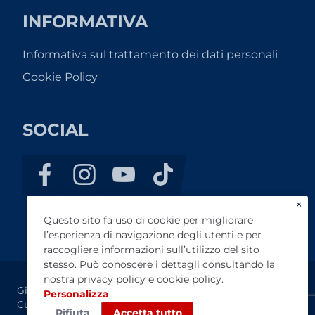
INFORMATIVA
Informativa sul trattamento dei dati personali
Cookie Policy
SOCIAL
×
Questo sito fa uso di cookie per migliorare
l’esperienza di navigazione degli utenti e per
raccogliere informazioni sull’utilizzo del sito
stesso. Può conoscere i dettagli consultando la
nostra
privacy policy
e
cookie policy
.
Gino SPA - P.IVA 00180290041 - Registro Imprese di
Personalizza
Cuneo n. 00180290041-REA CN-90311 – Cap. Sociale
Rifiuta
Accetta tutto