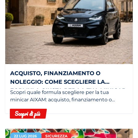
ACQUISTO, FINANZIAMENTO O
NOLEGGIO: COME SCEGLIERE LA
FORMULA GIUSTA PER LA TUA MINICAR
Scopri quale formula scegliere per la tua
minicar AIXAM: acquisto, finanziamento o
noleggio in base alle tue esigenze.
Scopri di più
22 LUG 2026
SICUREZZA