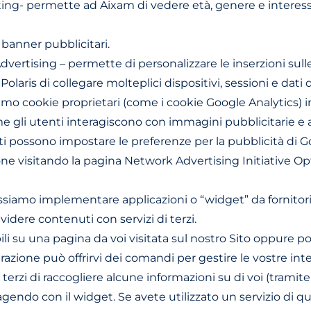
g- permette ad Aixam di vedere età, genere e interessi d
banner pubblicitari.
rtising – permette di personalizzare le inserzioni sulle 
laris di collegare molteplici dispositivi, sessioni e dati
o cookie proprietari (come i cookie Google Analytics) in
ome gli utenti interagiscono con immagini pubblicitarie e al
nti possono impostare le preferenze per la pubblicità di 
pzione visitando la pagina Network Advertising Initiative 
ssiamo implementare applicazioni o “widget” da fornitori 
videre contenuti con servizi di terzi.
i su una pagina da voi visitata sul nostro Sito oppure potr
tegrazione può offrirvi dei comandi per gestire le vostre in
erzi di raccogliere alcune informazioni su di voi (tramite c
do con il widget. Se avete utilizzato un servizio di questi