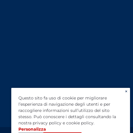
×
Questo sito fa uso di cookie per migliorare
l’esperienza di navigazione degli utenti e per
raccogliere informazioni sull’utilizzo del sito
stesso. Può conoscere i dettagli consultando la
nostra
privacy policy
e
cookie policy
.
Personalizza