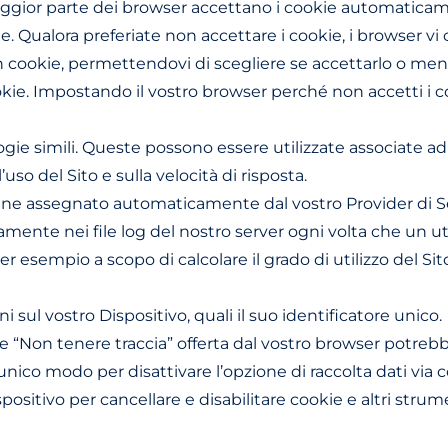
aggior parte dei browser accettano i cookie automaticam
e. Qualora preferiate non accettare i cookie, i browser vi 
okie, permettendovi di scegliere se accettarlo o meno; (ii)
kie. Impostando il vostro browser perché non accetti i c
gie simili. Queste possono essere utilizzate associate ad a
’uso del Sito e sulla velocità di risposta.
 viene assegnato automaticamente dal vostro Provider di 
amente nei file log del nostro server ogni volta che un uten
, per esempio a scopo di calcolare il grado di utilizzo del Si
 sul vostro Dispositivo, quali il suo identificatore unico.
e “Non tenere traccia” offerta dal vostro browser potrebbe
L’unico modo per disattivare l’opzione di raccolta dati via
ositivo per cancellare e disabilitare cookie e altri strum