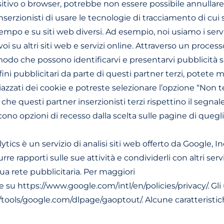
itivo o browser, potrebbe non essere possibile annullare 
serzionisti di usare le tecnologie di tracciamento di cui s
empo e su siti web diversi. Ad esempio, noi usiamo i servizi
oi su altri siti web e servizi online. Attraverso un proces
modo che possono identificarvi e presentarvi pubblicità su a
 fini pubblicitari da parte di questi partner terzi, potete
iazzati dei cookie e potreste selezionare l’opzione “Non t
he questi partner inserzionisti terzi rispettino il segna
no opzioni di recesso dalla scelta sulle pagine di quegli
ics è un servizio di analisi siti web offerto da Google, Inc.
re rapporti sulle sue attività e condividerli con altri servi
sua rete pubblicitaria. Per maggiori
te su https://www.google.com/intl/en/policies/privacy/. Gl
//tools/google.com/dlpage/gaoptout/. Alcune caratterist