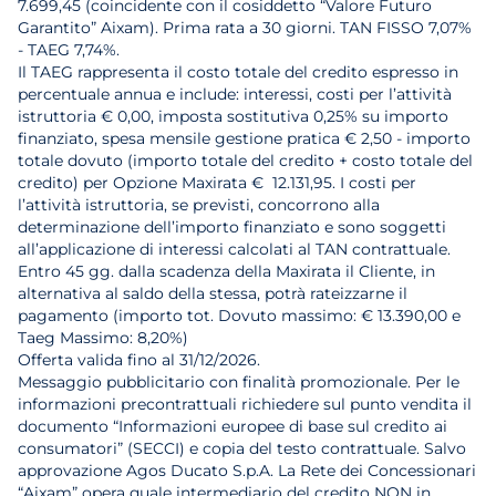
7.699,45 (coincidente con il cosiddetto “Valore Futuro
Garantito” Aixam). Prima rata a 30 giorni. TAN FISSO 7,07%
- TAEG 7,74%.
Il TAEG rappresenta il costo totale del credito espresso in
percentuale annua e include: interessi, costi per l’attività
istruttoria € 0,00, imposta sostitutiva 0,25% su importo
finanziato, spesa mensile gestione pratica € 2,50 - importo
totale dovuto (importo totale del credito + costo totale del
credito) per Opzione Maxirata € 12.131,95. I costi per
l’attività istruttoria, se previsti, concorrono alla
determinazione dell’importo finanziato e sono soggetti
all’applicazione di interessi calcolati al TAN contrattuale.
Entro 45 gg. dalla scadenza della Maxirata il Cliente, in
alternativa al saldo della stessa, potrà rateizzarne il
pagamento (importo tot. Dovuto massimo: € 13.390,00 e
Taeg Massimo: 8,20%)
Offerta valida fino al 31/12/2026.
Messaggio pubblicitario con finalità promozionale. Per le
informazioni precontrattuali richiedere sul punto vendita il
documento “Informazioni europee di base sul credito ai
consumatori” (SECCI) e copia del testo contrattuale. Salvo
approvazione Agos Ducato S.p.A. La Rete dei Concessionari
“Aixam” opera quale intermediario del credito NON in