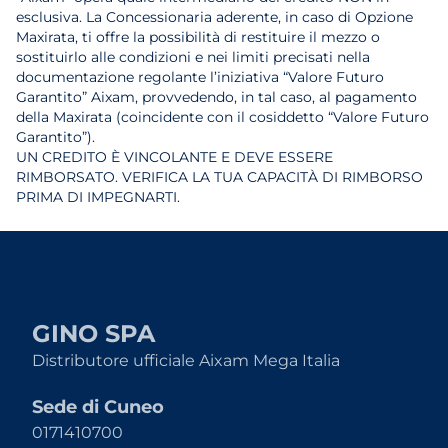
esclusiva. La Concessionaria aderente, in caso di Opzione
Maxirata, ti offre la possibilità di restituire il mezzo o
sostituirlo alle condizioni e nei limiti precisati nella
documentazione regolante l’iniziativa “Valore Futuro
Garantito” Aixam, provvedendo, in tal caso, al pagamento
della Maxirata (coincidente con il cosiddetto “Valore Futuro
Garantito”).
UN CREDITO È VINCOLANTE E DEVE ESSERE
RIMBORSATO. VERIFICA LA TUA CAPACITÀ DI RIMBORSO
PRIMA DI IMPEGNARTI.
GINO SPA
Distributore ufficiale Aixam Mega Italia
Sede di Cuneo
0171410700