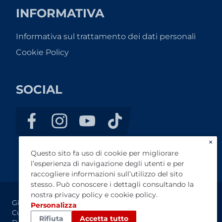
INFORMATIVA
Informativa sul trattamento dei dati personali
Cookie Policy
SOCIAL
×
Questo sito fa uso di cookie per migliorare
l’esperienza di navigazione degli utenti e per
raccogliere informazioni sull’utilizzo del sito
stesso. Può conoscere i dettagli consultando la
nostra
privacy policy
e
cookie policy
.
Gino SPA - P.IVA 00180290041 - Registro Imprese di
Personalizza
Cuneo n. 00180290041-REA CN-90311 – Cap. Sociale
Rifiuta
Accetta tutto